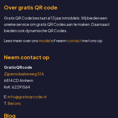
Over gratis QR code
Gratis QR Code bestaat al 13 jaar inmiddels. Wij bieden een
unieke service om gratis QR Codes aan te maken. Daarnaast
bieden ook dynamische QR Codes.
Lees meer over ons
model
of neem
contact
met ons op
Neem contact op
GratisQRcode
Zijpensdaalseweg 51A
6814 CD Arnhem
KvK: 62291564
E:
info@gratisqrcode.nl
T:
Bel ons
Blog