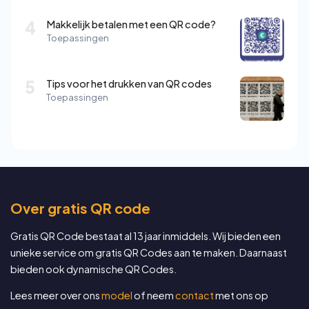
4
Makkelijk betalen met een QR code?
Toepassingen
5
Tips voor het drukken van QR codes
Toepassingen
Over gratis QR code
Gratis QR Code bestaat al 13 jaar inmiddels. Wij bieden een
unieke service om gratis QR Codes aan te maken. Daarnaast
bieden ook dynamische QR Codes.
Lees meer over ons
model
of neem
contact
met ons op