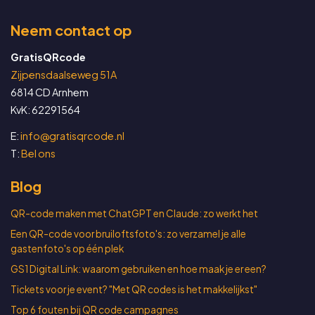
Neem contact op
GratisQRcode
Zijpensdaalseweg 51A
6814 CD Arnhem
KvK: 62291564
E:
info@gratisqrcode.nl
T:
Bel ons
Blog
QR-code maken met ChatGPT en Claude: zo werkt het
Een QR-code voor bruiloftsfoto's: zo verzamel je alle
gastenfoto's op één plek
GS1 Digital Link: waarom gebruiken en hoe maak je er een?
Tickets voor je event? "Met QR codes is het makkelijkst"
Top 6 fouten bij QR code campagnes