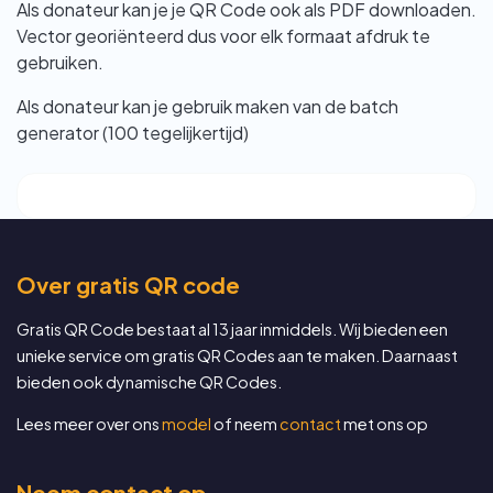
Als donateur kan je je QR Code ook als PDF downloaden.
Vector georiënteerd dus voor elk formaat afdruk te
gebruiken.
Als donateur kan je gebruik maken van de batch
generator (100 tegelijkertijd)
Over gratis QR code
Gratis QR Code bestaat al 13 jaar inmiddels. Wij bieden een
unieke service om gratis QR Codes aan te maken. Daarnaast
bieden ook dynamische QR Codes.
Lees meer over ons
model
of neem
contact
met ons op
Neem contact op