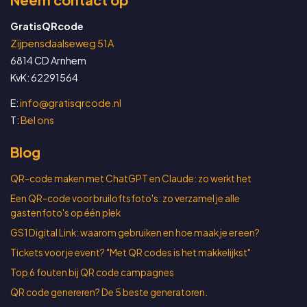
GratisQRcode
Zijpensdaalseweg 51A
6814 CD Arnhem
KvK: 62291564
E:
info@gratisqrcode.nl
T:
Bel ons
Blog
QR-code maken met ChatGPT en Claude: zo werkt het
Een QR-code voor bruiloftsfoto's: zo verzamel je alle
gastenfoto's op één plek
GS1 Digital Link: waarom gebruiken en hoe maak je er een?
Tickets voor je event? "Met QR codes is het makkelijkst"
Top 6 fouten bij QR code campagnes
QR code genereren? De 5 beste generatoren.