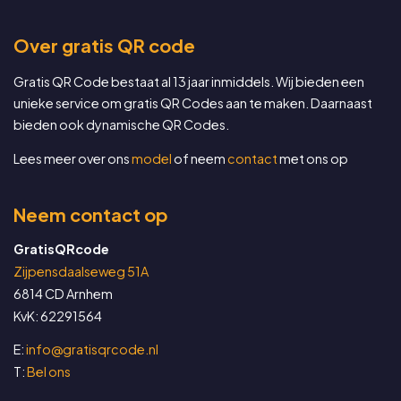
Over gratis QR code
Gratis QR Code bestaat al 13 jaar inmiddels. Wij bieden een
unieke service om gratis QR Codes aan te maken. Daarnaast
bieden ook dynamische QR Codes.
Lees meer over ons
model
of neem
contact
met ons op
Neem contact op
GratisQRcode
Zijpensdaalseweg 51A
6814 CD Arnhem
KvK: 62291564
E:
info@gratisqrcode.nl
T:
Bel ons