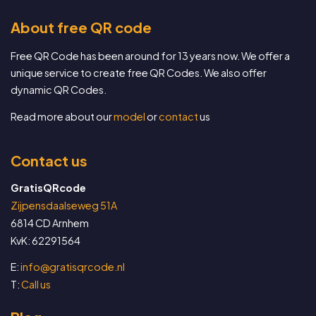
About free QR code
Free QR Code has been around for 13 years now. We offer a
unique service to create free QR Codes. We also offer
dynamic QR Codes.
Read more about our
model
or
contact
us
Contact us
GratisQRcode
Zijpensdaalseweg 51A
6814 CD Arnhem
KvK: 62291564
E:
info@gratisqrcode.nl
T:
Call us