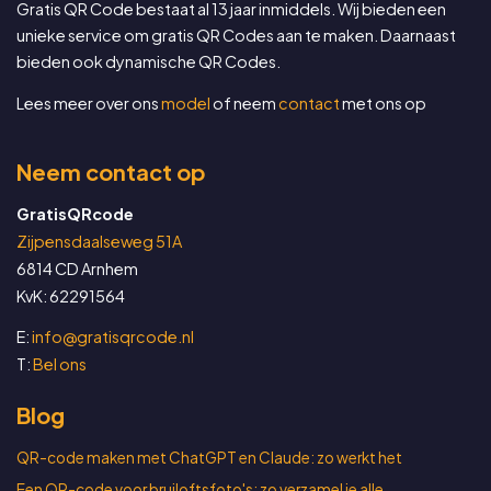
Gratis QR Code bestaat al 13 jaar inmiddels. Wij bieden een
unieke service om gratis QR Codes aan te maken. Daarnaast
bieden ook dynamische QR Codes.
Lees meer over ons
model
of neem
contact
met ons op
Neem contact op
GratisQRcode
Zijpensdaalseweg 51A
6814 CD Arnhem
KvK: 62291564
E:
info@gratisqrcode.nl
T:
Bel ons
Blog
QR-code maken met ChatGPT en Claude: zo werkt het
Een QR-code voor bruiloftsfoto's: zo verzamel je alle