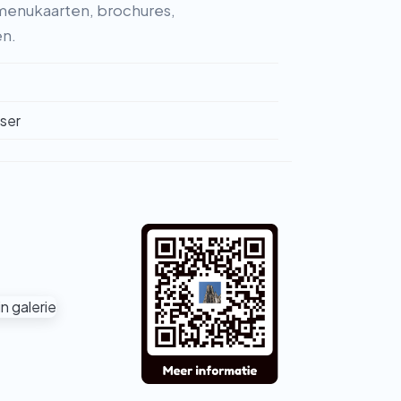
menukaarten, brochures,
en.
wser