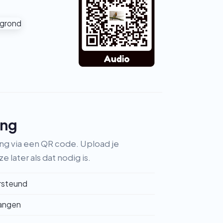
ing
ng via een QR code. Upload je
 later als dat nodig is.
rsteund
vangen