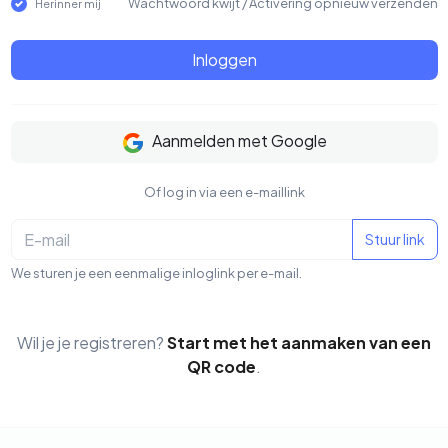
Wachtwoord kwijt
/
Activering opnieuw verzenden
Herinner mij
Inloggen
Aanmelden met Google
Of log in via een e-maillink
Stuur link
We sturen je een eenmalige inloglink per e-mail.
Wil je je registreren?
Start met het aanmaken van een
QR code
.