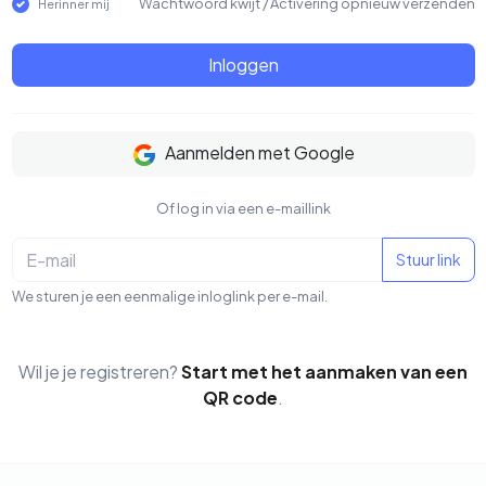
Wachtwoord kwijt
/
Activering opnieuw verzenden
Herinner mij
Inloggen
Aanmelden met Google
Of log in via een e-maillink
Stuur link
We sturen je een eenmalige inloglink per e-mail.
Wil je je registreren?
Start met het aanmaken van een
QR code
.